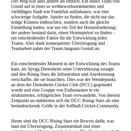
Der Weg war alles andere als einfach. Ein neues Team von
Grund auf in einer so wettbewerbsorientierten und
vielfältigen Stadt wie Frankfurt aufzubauen, war eine
schwierige Aufgabe. Spieler zu finden, die nicht nur das
nötige Können mitbrachten, sondern auch die gleiche
Einstellung hatten, war nur ein Teil der Herausforderung;
der andere bestand darin, einen Heimspielort zu finden –
ein entscheidender Faktor für die Entwicklung jedes
Teams. Aber dank konsequenter Überzeugung und
Teamarbeit nahm der Traum langsam Gestalt an.
Ein entscheidender Moment in der Entwicklung des Teams
kam, als Spvgg Dietesheim seine Unterstützung zusagte
und den Rising Stars die Infrastruktur und Anerkennung
verschaffte, die sie brauchten. Dies war der Wendepunkt,
an dem der Dietesheim Cricket Club (DCC) gegründet
wurde und eine Gruppe von Enthusiasten in ein
strukturiertes, erfolgreiches Team verwandelte. Von diesem
Zeitpunkt an etablierten sich die DCC Rising Stars als eine
beeindruckende Größe in der Softball-Cricket-Community.
Heute sind die DCC Rising Stars ein Beweis dafür, was
man mit Überzeugung, Zusammenhalt und einer