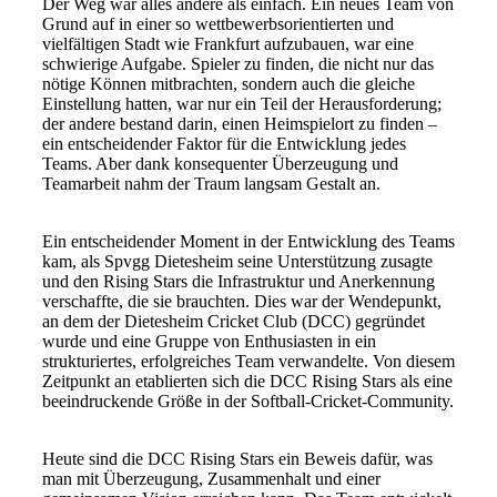
Der Weg war alles andere als einfach. Ein neues Team von
Grund auf in einer so wettbewerbsorientierten und
vielfältigen Stadt wie Frankfurt aufzubauen, war eine
schwierige Aufgabe. Spieler zu finden, die nicht nur das
nötige Können mitbrachten, sondern auch die gleiche
Einstellung hatten, war nur ein Teil der Herausforderung;
der andere bestand darin, einen Heimspielort zu finden –
ein entscheidender Faktor für die Entwicklung jedes
Teams. Aber dank konsequenter Überzeugung und
Teamarbeit nahm der Traum langsam Gestalt an.
Ein entscheidender Moment in der Entwicklung des Teams
kam, als Spvgg Dietesheim seine Unterstützung zusagte
und den Rising Stars die Infrastruktur und Anerkennung
verschaffte, die sie brauchten. Dies war der Wendepunkt,
an dem der Dietesheim Cricket Club (DCC) gegründet
wurde und eine Gruppe von Enthusiasten in ein
strukturiertes, erfolgreiches Team verwandelte. Von diesem
Zeitpunkt an etablierten sich die DCC Rising Stars als eine
beeindruckende Größe in der Softball-Cricket-Community.
Heute sind die DCC Rising Stars ein Beweis dafür, was
man mit Überzeugung, Zusammenhalt und einer